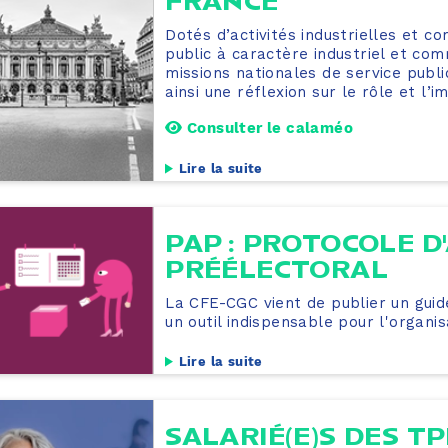
FRANCE
Dotés d’activités industrielles et c
public à caractère industriel et co
missions nationales de service publ
ainsi une réflexion sur le rôle et l’i
Consulter le calaméo
Lire la suite
PAP : PROTOCOLE D
PRÉÉLECTORAL
La CFE-CGC vient de publier un guid
un outil indispensable pour l'organ
Lire la suite
SALARIÉ(E)S DES TP