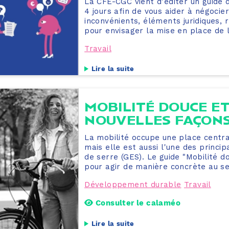
La CFE-CGC vient d'éditer un guide d
4 jours afin de vous aider à négocie
inconvénients, éléments juridiques, 
pour envisager la mise en place de l
Travail
Lire la suite
MOBILITÉ DOUCE ET
NOUVELLES FAÇONS
La mobilité occupe une place centra
mais elle est aussi l'une des princi
de serre (GES). Le guide "Mobilité do
pour agir de manière concrète au sei
Développement durable
Travail
Consulter le calaméo
Lire la suite