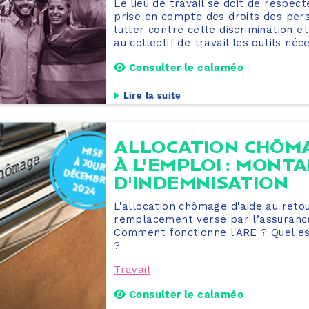
Le lieu de travail se doit de respect
prise en compte des droits des per
lutter contre cette discrimination 
au collectif de travail les outils néc
Consulter le calaméo
Lire la suite
ALLOCATION CHÔMA
À L'EMPLOI : MONT
D'INDEMNISATION
L'allocation chômage d'aide au reto
remplacement versé par l’assurance
Comment fonctionne l'ARE ? Quel es
?
Travail
Consulter le calaméo