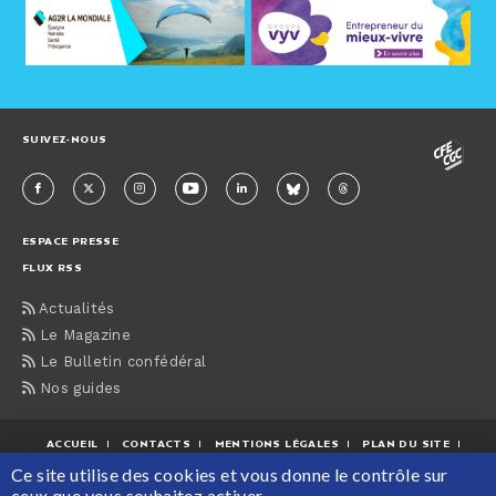
SUIVEZ-NOUS
ESPACE PRESSE
FLUX RSS
Actualités
Le Magazine
Le Bulletin confédéral
Nos guides
ACCUEIL
CONTACTS
MENTIONS LÉGALES
PLAN DU SITE
Ce site utilise des cookies et vous donne le contrôle sur
PROTECTION DES DONNÉES PERSONNELLES
ceux que vous souhaitez activer