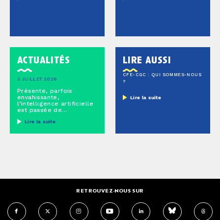
actualités
lire aussi
CFE-CGC : QUI SOMMES-NOUS
3 JUILLET 2026
?
Présente, parfois
envahissante,
Lire la suite
l’intelligence artificielle
est passée de...
Lire la suite
RETROUVEZ-NOUS SUR