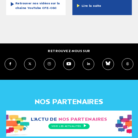
Retrouver nos vidéos sur la
Lire la suite
chaîne YouTube CFE-CGC
RETROUVEZ-NOUS SUR
NOS PARTENAIRES
L'ACTU DE
NOS PARTENAIRES
VOIR LES ACTUALITÉS