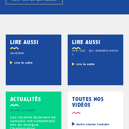
lire aussi
lire aussi
CFE-CGC : QUI SOMMES-NOUS
ADHÉRER
?
Lire la suite
Lire la suite
actualités
toutes nos
vidéos
16 JUILLET 2026
Les récents épisodes de
canicule ont notamment
mis en exergue
Notre chaîne Youtube
l’inadaptation...