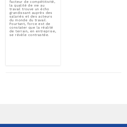
facteur de com­pé­ti­ti­vi­té,
la qualité de vie au
travail trouve un écho
gran­dis­sant auprès des
salariés et des acteurs
du monde du travail.
Pourtant, force est de
constater que la réalité
de terrain, en en­tre­prise,
se révèle contras­tée.