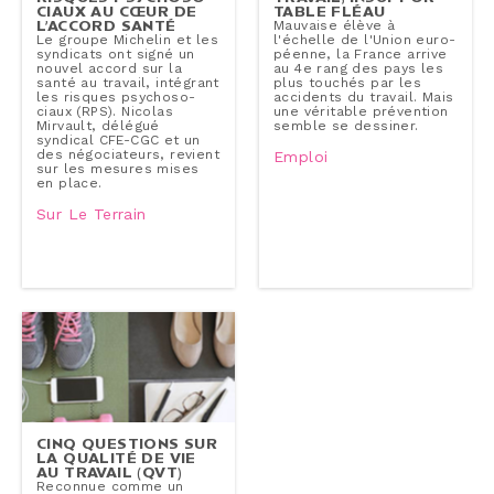
CIAUX AU CŒUR DE
TABLE FLÉAU
L’ACCORD SANTÉ
Mauvaise élève à
Le groupe Michelin et les
l'échelle de l'Union eu­ro­
syndicats ont signé un
péenne, la France arrive
nouvel accord sur la
au 4e rang des pays les
santé au travail, intégrant
plus touchés par les
les risques psy­cho­so­
accidents du travail. Mais
ciaux (RPS). Nicolas
une véritable pré­ven­tion
Mirvault, délégué
semble se dessiner.
syndical CFE-CGC et un
des né­go­cia­teurs, revient
Emploi
sur les mesures mises
en place.
Sur Le Terrain
CINQ QUESTIONS SUR
LA QUALITÉ DE VIE
AU TRAVAIL (QVT)
Reconnue comme un