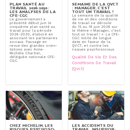
PLAN SANTÉ AU
SEMAINE DE LA QVCT
TRAVAIL 2026-2030 :
: MANAGER, C’EST
LES ANALYSES DE LA
TOUT UN TRAVAIL !
CFE-CGC
La semaine de la qualité
Le gou­ver­ne­ment a
de vie et des condi­tions
présenté début juin le
de travail se déroule
cinquième plan santé au
du 15 au 19 juin 2026 sur
travail pour la période
le thème « Manager, c’est
2026-2030, élaboré en
tout un travail ! ». La CFE-
associant les par­te­naires
CGC milite de longue
sociaux. Passage en
date en faveur de la
revue des grandes orien­
QVCT, et contre les
ta­tions avec Anne-​
risques psy­cho­so­ciaux.
Michèle Chartier,
Qualité De Vie Et Des
déléguée nationale CFE-
CGC.
Conditions De Travail
(qvct)
CHEZ MICHELIN, LES
LES ACCIDENTS DU
RISQUES PSY­CHO­SO­
TRAVAIL, IN­SUP­POR­