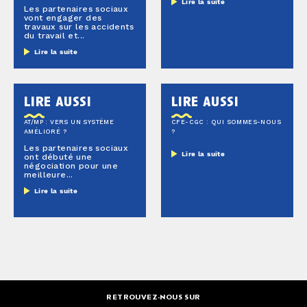
Lire la suite
Les partenaires sociaux
vont engager des
travaux sur les accidents
du travail et...
Lire la suite
lire aussi
lire aussi
AT/MP : VERS UN SYSTÈME
CFE-CGC : QUI SOMMES-NOUS
AMÉLIORÉ ?
?
Les partenaires sociaux
Lire la suite
ont débuté une
négociation pour une
meilleure...
Lire la suite
RETROUVEZ-NOUS SUR