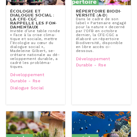
ÉCOLOGIE ET
RÉ­PER­TOIRE BIO­DI­
DIALOGUE SOCIAL :
VER­SI­TÉ (A-D)
LA CFE-CGC
Dans le cadre de son
RAPPELLE LES FON­
label « Par­te­naire engagé
DA­MEN­TAUX
pour la nature » decerné
Invitée d’une table ronde
par l'OFB en octobre
« Face à la crise cli­ma­
dernier, la CFE-CGC a
tique et sociale, mettre
élaboré un ré­per­toire
l’écologie au cœur du
Bio­di­ver­si­té, dis­po­nible
dialogue social »,
en libre accès ci-​
Madeleine Gilbert, se­
dessous.
cré­taire nationale au dé­
Développement
ve­lop­pe­ment durable, a
cadré les pro­blé­ma­
Durable - Rse
tiques.
Développement
Durable - Rse
Dialogue Social