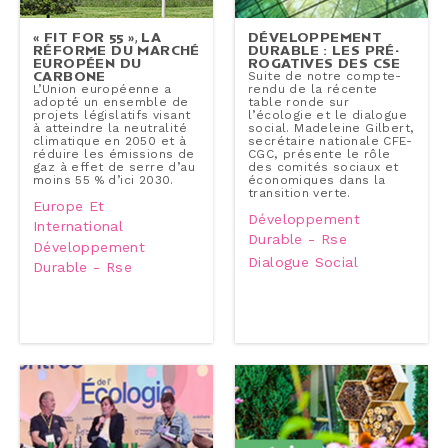
« FIT FOR 55 », LA
DÉ­VE­LOP­PE­MENT
RÉFORME DU MARCHÉ
DURABLE : LES PRÉ­
EUROPÉEN DU
RO­GA­TIVES DES CSE
CARBONE
Suite de notre compte-​
L’Union eu­ro­péenne a
rendu de la récente
adopté un ensemble de
table ronde sur
projets lé­gis­la­tifs visant
l’écologie et le dialogue
à atteindre la neu­tra­li­té
social. Madeleine Gilbert,
cli­ma­tique en 2050 et à
se­cré­taire nationale CFE-
réduire les émissions de
CGC, présente le rôle
gaz à effet de serre d’au
des comités sociaux et
moins 55 % d’ici 2030.
éco­no­miques dans la
tran­si­tion verte.
Europe Et
Développement
International
Durable - Rse
Développement
Dialogue Social
Durable - Rse