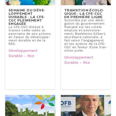
SEMAINE DU DÉ­VE­
TRAN­SI­TION ÉCO­LO­
LOP­PE­MENT
GIQUE : LA CFE-CGC
DURABLE : LA CFE-
EN PREMIÈRE LIGNE
CGC PLEI­NE­MENT
Sol­li­ci­tée par une dé­lé­
ENGAGÉE
ga­tion du gou­ver­ne­ment
La CFE-CGC dresse à
flamand sur les volets
travers cette vidéo un
emplois et en­vi­ron­ne­
panorama de ses actions
ment, Madeleine Gilbert,
en faveur du dé­ve­lop­pe­
se­cré­taire nationale, a
ment durable et de la
fait valoir l’en­ga­ge­ment
RSE.
et les actions de la CFE-
CGC en faveur d’une tran­
Développement
si­tion juste.
Durable - Rse
Développement
Durable - Rse