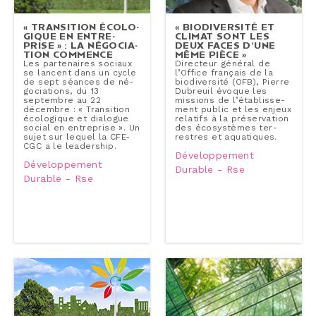
« TRAN­SI­TION ÉCO­LO­
« BIO­DI­VER­SI­TÉ ET
GIQUE EN EN­TRE­
CLIMAT SONT LES
PRISE » : LA NÉ­GO­CIA­
DEUX FACES D’UNE
TION COMMENCE
MÊME PIÈCE »
Les par­te­naires sociaux
Directeur général de
se lancent dans un cycle
l’Office français de la
de sept séances de né­
bio­di­ver­si­té (OFB), Pierre
go­cia­tions, du 13
Dubreuil évoque les
septembre au 22
missions de l’éta­blis­se­
décembre : « Tran­si­tion
ment public et les enjeux
éco­lo­gique et dialogue
relatifs à la pré­ser­va­tion
social en en­tre­prise ». Un
des éco­sys­tèmes ter­
sujet sur lequel la CFE-
restres et aqua­tiques.
CGC a le lea­der­ship.
Développement
Développement
Durable - Rse
Durable - Rse