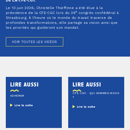
DE LA CFE-CGC
Le 10 juin 2026, Christelle Thieffinne a été élue à la
e
présidence de la CFE-CGC lors du 39
congrès confédéral à
Strasbourg. À l'heure où le monde du travail traverse de
profondes transformations, elle partage sa vision ainsi que
les priorités qui guideront son mandat.
VOIR TOUTES LES VIDÉOS
lire aussi
lire aussi
CFE-CGC : QUI SOMMES-NOUS
ADHÉRER
?
Lire la suite
Lire la suite