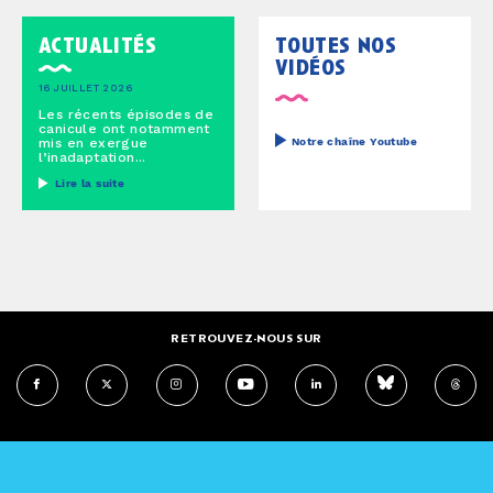
actualités
toutes nos
vidéos
16 JUILLET 2026
Les récents épisodes de
canicule ont notamment
mis en exergue
Notre chaîne Youtube
l’inadaptation...
Lire la suite
RETROUVEZ-NOUS SUR