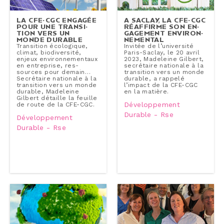
LA CFE-CGC ENGAGÉE
A SACLAY, LA CFE-CGC
POUR UNE TRAN­SI­
RÉAFFIRME SON EN­
TION VERS UN
GA­GE­MENT EN­VI­RON­
MONDE DURABLE
NE­MEN­TAL
Tran­si­tion éco­lo­gique,
Invitée de l’uni­ver­si­té
climat, bio­di­ver­si­té,
Paris-​Saclay, le 20 avril
enjeux en­vi­ron­ne­men­taux
2023, Madeleine Gilbert,
en en­tre­prise, res­
se­cré­taire nationale à la
sources pour demain…
tran­si­tion vers un monde
Se­cré­taire nationale à la
durable, a rappelé
tran­si­tion vers un monde
l’impact de la CFE-CGC
durable, Madeleine
en la matière.
Gilbert détaille la feuille
Développement
de route de la CFE-CGC.
Durable - Rse
Développement
Durable - Rse