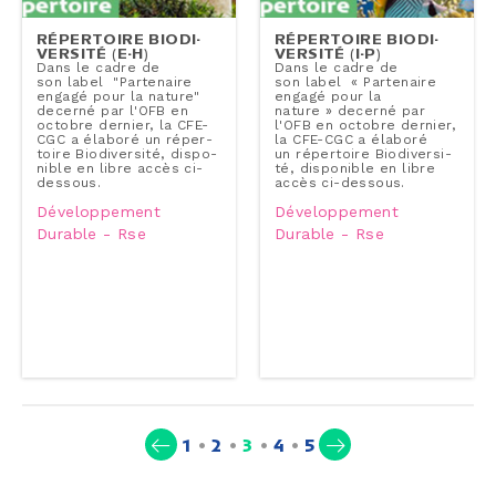
RÉ­PER­TOIRE BIO­DI­
RÉ­PER­TOIRE BIO­DI­
VER­SI­TÉ (E-H)
VER­SI­TÉ (I-P)
Dans le cadre de
Dans le cadre de
son label "Par­te­naire
son label « Par­te­naire
engagé pour la nature"
engagé pour la
decerné par l'OFB en
nature » decerné par
octobre dernier, la CFE-
l'OFB en octobre dernier,
CGC a élaboré un ré­per­
la CFE-CGC a élaboré
toire Bio­di­ver­si­té, dis­po­
un ré­per­toire Bio­di­ver­si­
nible en libre accès ci-​
té, dis­po­nible en libre
dessous.
accès ci-​dessous.
Développement
Développement
Durable - Rse
Durable - Rse
(current)
1
2
3
4
5