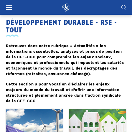
Panneau de gestion des cookies
développement durable - rse -
tout
Retrouvez dans notre rubrique « Actualités » les
informations essentielles, analyses et prises de position
de la CFE-CGC pour comprendre les enjeux sociaux,
économiques et professionnels qui impactent les salariés
et façonnent le monde du travail, des décryptages des
réformes (retraites, assurance chômage).
Cette section a pour vocation d’éclairer les enjeux
majeurs du monde du travail et d’offrir une information
structurée et pleinement ancrée dans l’action syndicale
de la CFE-CGC.