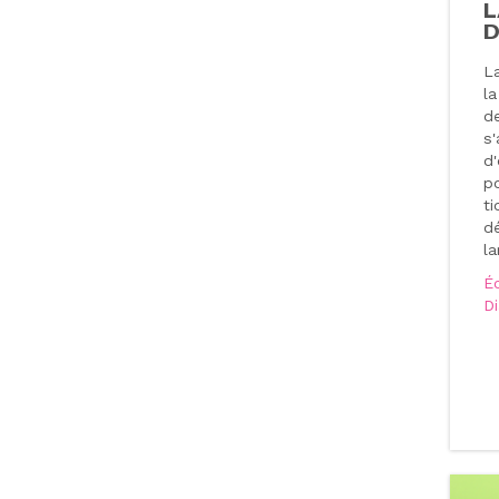
L
D
L
l
de
s'
d'
po
ti
dé
la
É
D