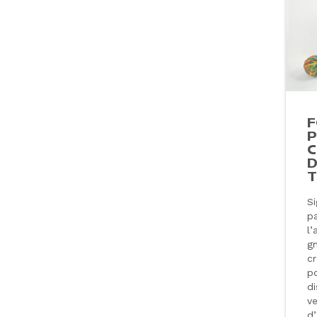
F
P
C
D
T
Si
pa
l’
g
c
p
di
v
d’