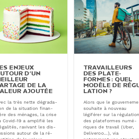
ES ENJEUX
TRA­VAILLEURS
UTOUR D’UN
DES PLA­TE­
EILLEUR
FORMES : QUEL
ARTAGE DE LA
MODÈLE DE RÉ­GU
ALEUR AJOUTÉE
LA­TION ?
ec la très nette dé­gra­da­
Alors que le gou­ver­ne­me
on de la situation fi­nan­
souhaite à nouveau
ière des ménages, la crise
légiférer sur la ré­gu­la­tio
 Covid-19 a amplifié les
des pla­te­formes nu­mé­
­éga­li­tés, ravivant les dis­
riques de travail (Uber,
s­sions autour de la ré­
Deliveroo…), via