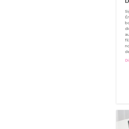
D
S
É
bo
di
a
fi
n
de
D