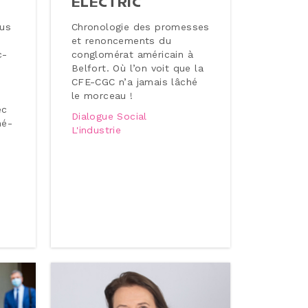
ELECTRIC
lus
Chro­no­lo­gie des promesses
et re­non­ce­ments du
c­
conglo­mé­rat américain à
Belfort. Où l’on voit que la
CFE-CGC n’a jamais lâché
le morceau !
ec
Dialogue Social
né­
L'industrie