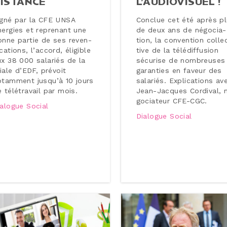
ISTANCE
L’AU­DIO­VI­SUEL !
igné par la CFE UNSA
Conclue cet été après p
nergies et reprenant une
de deux ans de né­go­cia­
nne partie de ses re­ven­
tion, la conven­tion col­le
­ca­tions, l’accord, éligible
tive de la té­lé­dif­fu­sion
ux 38 000 salariés de la
sécurise de nom­breuses
liale d’EDF, prévoit
garanties en faveur des
otamment jusqu’à 10 jours
salariés. Ex­pli­ca­tions av
 té­lé­tra­vail par mois.
Jean-​Jacques Cordival, 
go­cia­teur CFE-CGC.
ialogue Social
Dialogue Social