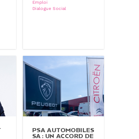
Emploi
Dialogue Social
T
PSA AU­TO­MO­BILES
SA : UN ACCORD DE