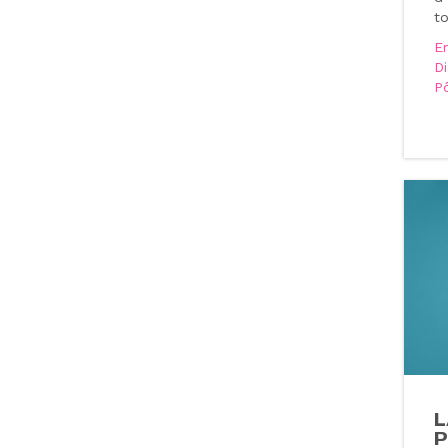
to
E
D
P
L
P