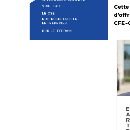
VOIR TOUT
Cette
LE CSE
d’off
NOS RÉSULTATS EN
CFE-
ENTREPRISES
SUR LE TERRAIN
E
A
R
T