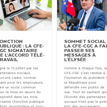
ONCTION
SOMMET SOCIAL 
UBLIQUE : LA CFE-
LA CFE-CGC A FA
GC SI­GNA­TAIRE
PASSER SES
E L’ACCORD TÉ­LÉ­
MESSAGES À
RA­VAIL
L’ÉLYSÉE
gné le 13 juillet par les
Comme à chaque fois, l
r­te­naires sociaux,
CFE-CGC s’est rendue à
accord cadre, contrai­
l’in­vi­ta­tion du président
nant pour les em­ployeurs,
la Ré­pu­blique pour
rée un socle commun
défendre ses points de
our la mise en œuvre du
vue. Tout en sachant qu
s­po­si­tif dans les trois
l’écoute des par­te­naires
ersants (fonction publique
sociaux n’est pas le poin
État, hos­pi­ta­lière et ter­ri­
fort des gou­ver­nants