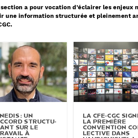
 section a pour vocation d’éclairer les enjeux
rir une information structurée et pleinement a
CGC.
NEDIS : UN
LA CFE-CGC SIGN
CCORD STRUC­TU­
LA PREMIÈRE
ANT SUR LE
CONVEN­TION CO
RAVAIL À
LEC­TIVE DANS