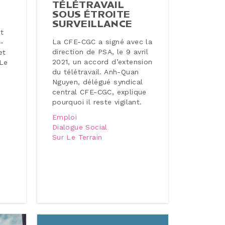
TÉ­LÉ­TRA­VAIL
SOUS ÉTROITE
SUR­VEILLANCE
nt
La CFE-CGC a signé avec la
e­
direction de PSA, le 9 avril
et
2021, un accord d’extension
 Le
du té­lé­tra­vail. Anh-Quan
Nguyen, délégué syndical
central CFE-CGC, explique
pourquoi il reste vigilant.
Emploi
Dialogue Social
Sur Le Terrain