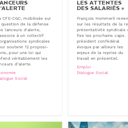
ANCEURS
LES ATTENTES
’ALERTE
DES SALARIÉS »
a CFE-CGC, mobilisée sur
François Hommeril revie
a question de la défense
sur les résultats de la r
s lanceurs d'alerte,
pré­sen­ta­ti­vi­té syndicale 
associe à un collectif
fixe les prochains caps.
or­ga­ni­sa­tions syn­di­cales
président confé­dé­ral
ur soutenir 12 pro­po­si­
évoque par ailleurs les
ons, pour une loi qui
enjeux de la reprise du
fend vé­ri­ta­ble­ment les
travail en pré­sen­tiel.
nceurs d’alerte.
Emploi
conomie
Dialogue Social
ialogue Social