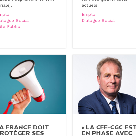
­riale).
actuels.
mploi
Emploi
ialogue Social
Dialogue Social
ôle Public
A FRANCE DOIT
« LA CFE-CGC ES
ROTÉGER SES
EN PHASE AVEC