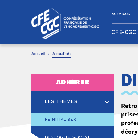
Panneau de gestion des cookies
Services
CFE-CGC
Accueil
Actualités
d
adhérer
LES THÈMES
Retro
prise
RÉINITIALISER
profe
décry
DIALOGUE SOCIAL