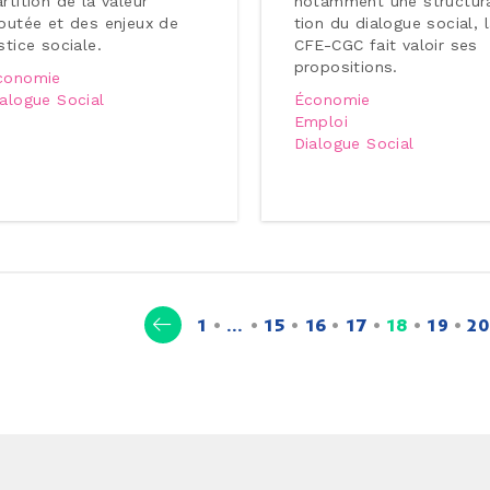
r­ti­tion de la valeur
notamment une struc­tu­r
joutée et des enjeux de
tion du dialogue social, 
stice sociale.
CFE-CGC fait valoir ses
pro­po­si­tions.
conomie
ialogue Social
Économie
Emploi
Dialogue Social
(current)
1
…
15
16
17
18
19
20