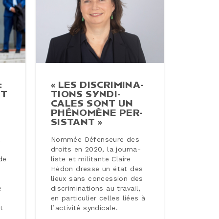
:
« LES DIS­CRI­MI­NA­
IT
TIONS SYN­DI­
CALES SONT UN
PHÉNOMÈNE PER­
SIS­TANT »
a
Nommée Dé­fen­seure des
droits en 2020, la jour­na­
 de
liste et militante Claire
Hédon dresse un état des
lieux sans conces­sion des
e
dis­cri­mi­na­tions au travail,
en par­ti­cu­lier celles liées à
t
l’activité syndicale.