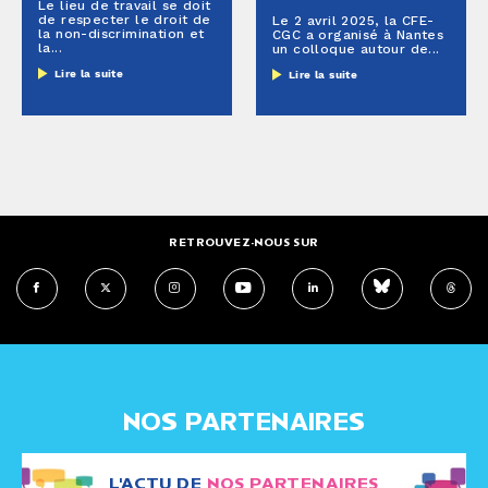
Le lieu de travail se doit
de respecter le droit de
Le 2 avril 2025, la CFE-
la non-discrimination et
CGC a organisé à Nantes
la...
un colloque autour de...
Lire la suite
Lire la suite
RETROUVEZ-NOUS SUR
NOS PARTENAIRES
L'ACTU DE
NOS PARTENAIRES