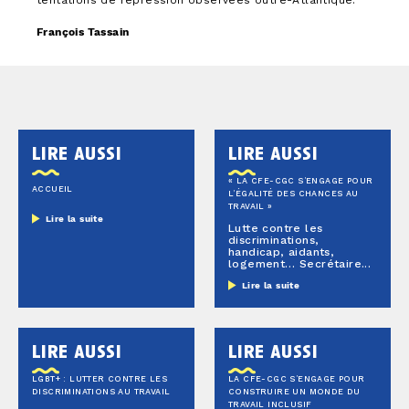
tentations de répression observées outre-Atlantique.
François Tassain
lire aussi
lire aussi
« LA CFE-CGC S’ENGAGE POUR
ACCUEIL
L’ÉGALITÉ DES CHANCES AU
TRAVAIL »
Lire la suite
Lutte contre les
discriminations,
handicap, aidants,
logement… Secrétaire...
Lire la suite
lire aussi
lire aussi
LGBT+ : LUTTER CONTRE LES
LA CFE-CGC S’ENGAGE POUR
DISCRIMINATIONS AU TRAVAIL
CONSTRUIRE UN MONDE DU
TRAVAIL INCLUSIF