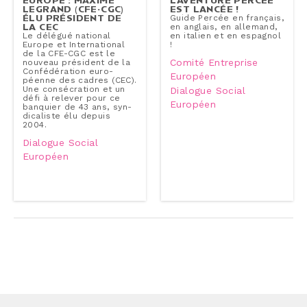
EUROPE : MAXIME
L'AVEN­TURE PERCEE
LEGRAND (CFE-CGC)
EST LANCÉE !
ÉLU PRÉSIDENT DE
Guide Percée en français,
LA CEC
en anglais, en allemand,
Le délégué national
en italien et en espagnol
Europe et In­ter­na­tio­nal
!
de la CFE-CGC est le
Comité Entreprise
nouveau président de la
Confé­dé­ra­tion eu­ro­
Européen
péenne des cadres (CEC).
Une consé­cra­tion et un
Dialogue Social
défi à relever pour ce
Européen
banquier de 43 ans, syn­
di­ca­liste élu depuis
2004.
Dialogue Social
Européen