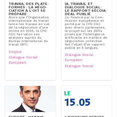
TRAVAIL DES PLA­TE­
IA, TRAVAIL ET
FORMES : LA NÉ­GO­
DIALOGUE SOCIAL :
CIA­TION À L’OIT SE
LE RAPPORT SÉCOIA
PRÉPARE
DEAL PUBLIÉ
Alors que l’Or­ga­ni­sa­tion
Co-​financé par la Com­
in­ter­na­tio­nale du travail
mis­sion eu­ro­péenne et
lance les travaux en vue
porté par la CFE-CGC
de la né­go­cia­tion d’une
avec divers par­te­naires,
norme en 2025, la CFE-
le projet sur les défis
CGC fait valoir ses
posés par l’in­tel­li­gence
analyses auprès du
ar­ti­fi­cielle en matière de
Bureau in­ter­na­tio­nal du
né­go­cia­tion col­lec­tive
travail (BIT).
fait l’objet d’un rapport
publié en 5 langues.
Emploi
Dialogue Social
Dialogue Social
Européen
Européen
Dialogue Social
le
15
.
05