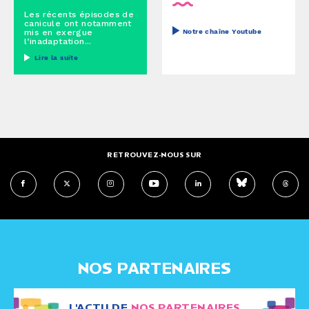
Les récents épisodes de
canicule ont notamment
mis en exergue
Notre chaîne Youtube
l’inadaptation...
Lire la suite
RETROUVEZ-NOUS SUR
NOS PARTENAIRES
L'ACTU DE
NOS PARTENAIRES