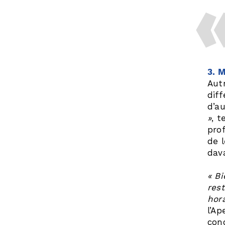
3. 
Aut
dif
d’a
»
, t
pro
de 
dav
« B
res
hora
l’A
con