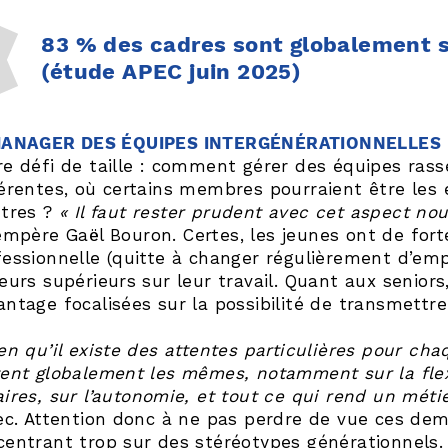
83 % des cadres sont globalement s
(étude APEC juin 2025)
MANAGER DES ÉQUIPES INTERGÉNÉRATIONNELLES
re défi de taille : comment gérer des équipes ras
férentes, où certains membres pourraient être les 
utres ?
« Il faut rester prudent avec cet aspect no
empère Gaël Bouron. Certes, les jeunes ont de for
fessionnelle (quitte à changer régulièrement d’em
leurs supérieurs sur leur travail. Quant aux senior
antage focalisées sur la possibilité de transmettr
ien qu’il existe des attentes particulières pour c
tent globalement les mêmes, notamment sur la flex
ires, sur l’autonomie, et tout ce qui rend un méti
pec. Attention donc à ne pas perdre de vue ces 
centrant trop sur des stéréotypes générationnels