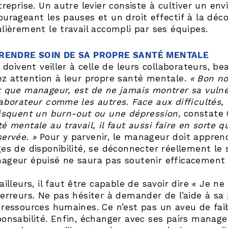
treprise. Un autre levier consiste à cultiver un en
ourageant les pauses et un droit effectif à la déc
ulièrement le travail accompli par ses équipes.
PRENDRE SOIN DE SA PROPRE SANTÉ MENTALE
ls doivent veiller à celle de leurs collaborateurs,
ez attention à leur propre santé mentale.
« Bon no
t que manageur, est de ne jamais montrer sa vulnér
laborateur comme les autres. Face aux difficultés
risquent un burn-out ou une dépression
, constate
é mentale au travail, il faut aussi faire en sorte 
servée. »
Pour y parvenir, le manageur doit apprendr
ges de disponibilité, se déconnecter réellement le 
ageur épuisé ne saura pas soutenir efficacement 
ailleurs, il faut être capable de savoir dire « Je ne
 erreurs. Ne pas hésiter à demander de l’aide à sa 
 ressources humaines. Ce n’est pas un aveu de fai
onsabilité. Enfin, échanger avec ses pairs manageu