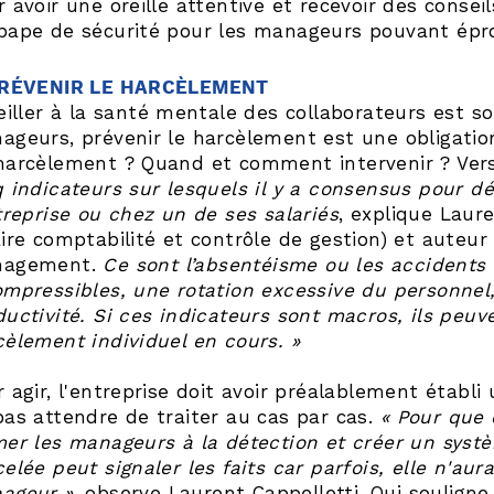
 avoir une oreille attentive et recevoir des consei
pape de sécurité pour les manageurs pouvant éprou
PRÉVENIR LE HARCÈLEMENT
veiller à la santé mentale des collaborateurs est 
ageurs, prévenir le harcèlement est une obligatio
harcèlement ? Quand et comment intervenir ? Vers 
q indicateurs sur lesquels il y a consensus pour d
treprise ou chez un de ses salariés
, explique Laur
aire comptabilité et contrôle de gestion) et auteu
agement.
Ce sont l’absentéisme ou les accidents 
ompressibles, une rotation excessive du personnel,
ductivité. Si ces indicateurs sont macros, ils peuv
cèlement individuel en cours. »
 agir, l'entreprise doit avoir préalablement établi 
pas attendre de traiter au cas par cas.
« Pour que c
mer les manageurs à la détection et créer un syst
elée peut signaler les faits car parfois, elle n'aur