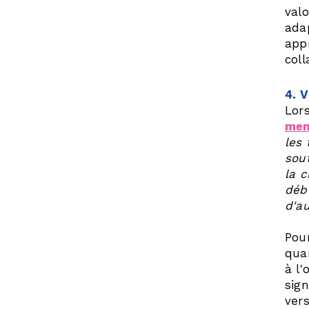
val
ada
app
coll
4. 
Lors
men
les
sout
la c
débu
d'a
Pour
qua
à l'
sign
ver