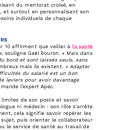
nisant du mentorat croisé, en
 et surtout en personnalisant son
esoins individuels de chaque
URS
ur 10 affirment que veiller à
la santé
le, souligne Gaël Bouron. «
Mais dans
u bord et sont laissés seuls, sans
mbreux mais ils existent.
« Adapter
fficultés du salarié est un bon
de leviers pour avoir davantage
mmande l’expert Apec.
s limites de son poste et savoir
logue ni médecin : son rôle s'arrête
ment, cela signifie savoir repérer les
 sujet, puis orienter le collaborateur
u le service de santé au travail de