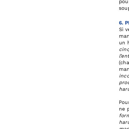
pour
sou
6. 
Si 
man
un 
cin
l’en
(ch
man
inc
pro
har
Pour
ne 
for
harc