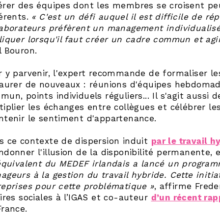
érer des équipes dont les membres se croisent pe
férents.
« C'est un défi auquel il est difficile de ré
laborateurs préfèrent un management individualisé
liquer lorsqu'il faut créer un cadre commun et agi
l Bouron.
r y parvenir, l'expert recommande de formaliser le
taurer de nouveaux : réunions d'équipes hebdomada
un, points individuels réguliers... Il s'agit aussi
iplier les échanges entre collègues et célébrer les
ntenir le sentiment d'appartenance.
s ce contexte de dispersion induit
par le travail h
ndonner l'illusion de la disponibilité permanente,
’équivalent du MEDEF irlandais a lancé un program
geurs à la gestion du travail hybride. Cette initia
reprises pour cette problématique »
, affirme Frede
ires sociales à l’IGAS et co-auteur
d’un récent rap
France.