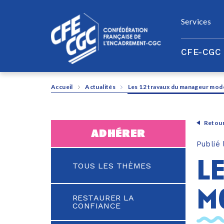
Panneau de gestion des cookies
Services
CFE-CGC
Accueil
Actualités
Les 12 travaux du manageur mod
Retour
adhérer
Publié
l
TOUS LES THÈMES
m
RESTAURER LA
CONFIANCE