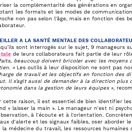
oriser la complémentarité des générations en orga
ptant les formats et les modes de communication,
roche non pas selon l'âge, mais en fonction des b
aborateur.
VEILLER A LA SANTÉ MENTALE DES COLLABORATE
qu’ils sont interrogés sur le sujet, 9 manageurs s
tale
de leurs collaborateurs fait partie de leur rô
 faits, beaucoup doivent bricoler avec les moyens d
ien. »
Les outils à leur disposition ne sont pas no
harge de travail et les objectifs en fonction des di
t. Il s’agit aussi de demander à la direction plus 
utonomie dans la gestion de leurs équipes »
, reco
 cette raison, il est essentiel de bien identifier le
nd « laisser la main ». Le manageur n'est ni psycho
observation, à l'écoute et à l'orientation. Concrète
aux d'alerte et les signaux faibles, oser aborder le
s la médecine du travail, les ressources humaines o