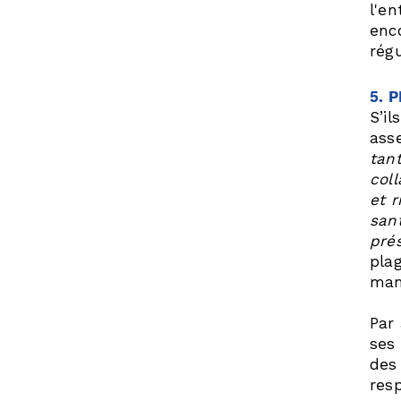
l'en
enc
rég
5. 
S’i
ass
tan
col
et 
sant
pré
pla
man
Par 
ses
des
resp