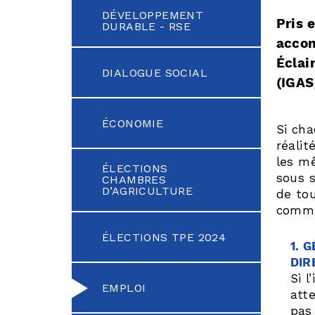
DÉVELOPPEMENT
Pris 
DURABLE - RSE
accom
Éclai
DIALOGUE SOCIAL
(IGAS
ÉCONOMIE
Si cha
réali
les m
ÉLECTIONS
sous s
CHAMBRES
D’AGRICULTURE
de tou
commun
ÉLECTIONS TPE 2024
1. 
DIR
Si l
EMPLOI
att
pas