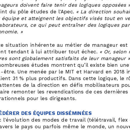
ageurs doivent faire tenir des logiques opposées 
int du pôle études de l'Apec.
« La direction souhai
 équipe et atteignent les objectifs visés tout en v
laborateurs, ce qui peut entraîner des logiques pa
onomie. »
te situation inhérente au métier de manageur est r
ent tendant à lui attribuer tout échec.
« Or, selon
res sont globalement satisfaits de leur manageur 
nombreuses études montrent qu’il existe bien un
n-être. Une menée par le MIT et Harvard en 2018 in
aient 31 % plus productifs. Dans cette logique, le
attentes de la direction en défis mobilisateurs pou
faire remonter les revendications de ces dernière
ationnels pour les dirigeants.
FÉDÉRER DES ÉQUIPES DISSÉMINÉES
 l'évolution des modes de travail (télétravail, flex
ravers le pays ou parfois même le monde, un nouv