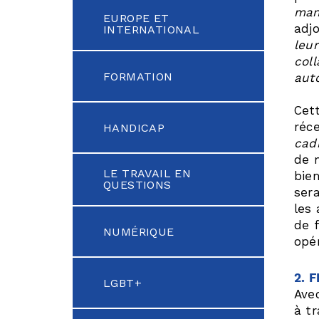
man
EUROPE ET
adjo
INTERNATIONAL
leur
col
FORMATION
aut
Cet
réc
HANDICAP
cad
de 
LE TRAVAIL EN
bie
QUESTIONS
ser
les 
de 
NUMÉRIQUE
opér
2. 
LGBT+
Avec
à t