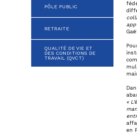
féd
PÔLE PUBLIC
dif
col
app
RETRAITE
Gaë
Pou
QUALITÉ DE VIE ET
ins
DES CONDITIONS DE
TRAVAIL (QVCT)
comm
mult
mai
Dan
aba
« L
mana
ent
affa
en 