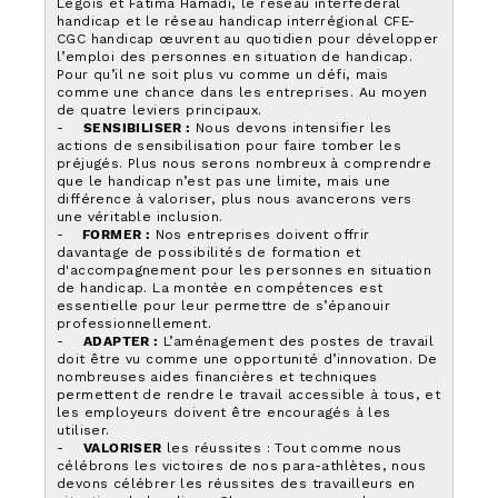
Legois et Fatima Hamadi, le réseau interfédéral
handicap et le réseau handicap interrégional CFE-
CGC handicap œuvrent au quotidien pour développer
l’emploi des personnes en situation de handicap.
Pour qu’il ne soit plus vu comme un défi, mais
comme une chance dans les entreprises. Au moyen
de quatre leviers principaux.
-
SENSIBILISER :
Nous devons intensifier les
actions de sensibilisation pour faire tomber les
préjugés. Plus nous serons nombreux à comprendre
que le handicap n’est pas une limite, mais une
différence à valoriser, plus nous avancerons vers
une véritable inclusion.
-
FORMER :
Nos entreprises doivent offrir
davantage de possibilités de formation et
d'accompagnement pour les personnes en situation
de handicap. La montée en compétences est
essentielle pour leur permettre de s’épanouir
professionnellement.
-
ADAPTER :
L’aménagement des postes de travail
doit être vu comme une opportunité d’innovation. De
nombreuses aides financières et techniques
permettent de rendre le travail accessible à tous, et
les employeurs doivent être encouragés à les
utiliser.
-
VALORISER
les réussites : Tout comme nous
célébrons les victoires de nos para-athlètes, nous
devons célébrer les réussites des travailleurs en