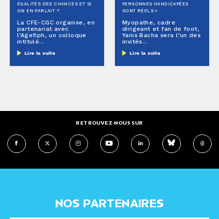
ÉGALITÉS DES CHANCES ET SI
PERSONNES HANDICAPÉES
ON EN PARLAIT ?
SONT RÉELS »
La CFE-CGC organise, en
Myopathe, cadre
partenariat avec
dirigeant et fan de foot,
l’Agefiph, un colloque
Yanis Bacha sera l’un des
intitulé...
invités...
Lire la suite
Lire la suite
RETROUVEZ-NOUS SUR
NOS PARTENAIRES