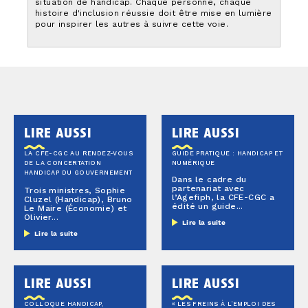
situation de handicap. Chaque personne, chaque
histoire d'inclusion réussie doit être mise en lumière
pour inspirer les autres à suivre cette voie.
lire aussi
lire aussi
LA CFE-CGC AU RENDEZ-VOUS
GUIDE PRATIQUE : HANDICAP ET
DE LA CONCERTATION
NUMÉRIQUE
HANDICAP DU GOUVERNEMENT
Dans le cadre du
partenariat avec
Trois ministres, Sophie
l’Agefiph, la CFE-CGC a
Cluzel (Handicap), Bruno
édité un guide...
Le Maire (Économie) et
Olivier...
Lire la suite
Lire la suite
lire aussi
lire aussi
COLLOQUE HANDICAP,
« LES FREINS À L’EMPLOI DES