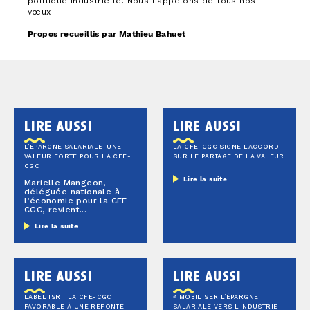
politique industrielle. Nous l’appelons de tous nos
vœux !
Propos recueillis par Mathieu Bahuet
lire aussi
lire aussi
L’ÉPARGNE SALARIALE, UNE
LA CFE-CGC SIGNE L’ACCORD
VALEUR FORTE POUR LA CFE-
SUR LE PARTAGE DE LA VALEUR
CGC
Lire la suite
Marielle Mangeon,
déléguée nationale à
l’économie pour la CFE-
CGC, revient...
Lire la suite
lire aussi
lire aussi
LABEL ISR : LA CFE-CGC
« MOBILISER L’ÉPARGNE
FAVORABLE À UNE REFONTE
SALARIALE VERS L’INDUSTRIE