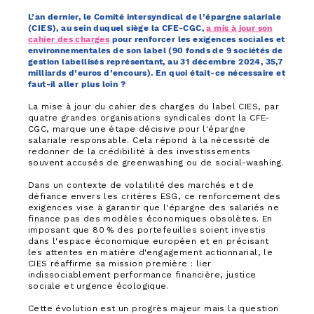
L’an dernier, le Comité intersyndical de l’épargne salariale
(CIES), au sein duquel siège la CFE-CGC,
a mis à jour son
cahier des charges
pour renforcer les exigences sociales et
environnementales de son label (90 fonds de 9 sociétés de
gestion labellisés représentant, au 31 décembre 2024, 35,7
milliards d’euros d’encours). En quoi était-ce nécessaire et
faut-il aller plus loin ?
La mise à jour du cahier des charges du label CIES, par
quatre grandes organisations syndicales dont la CFE-
CGC, marque une étape décisive pour l'épargne
salariale responsable. Cela répond à la nécessité de
redonner de la crédibilité à des investissements
souvent accusés de greenwashing ou de social-washing.
Dans un contexte de volatilité des marchés et de
défiance envers les critères ESG, ce renforcement des
exigences vise à garantir que l'épargne des salariés ne
finance pas des modèles économiques obsolètes. En
imposant que 80 % des portefeuilles soient investis
dans l'espace économique européen et en précisant
les attentes en matière d'engagement actionnarial, le
CIES réaffirme sa mission première : lier
indissociablement performance financière, justice
sociale et urgence écologique.
Cette évolution est un progrès majeur mais la question