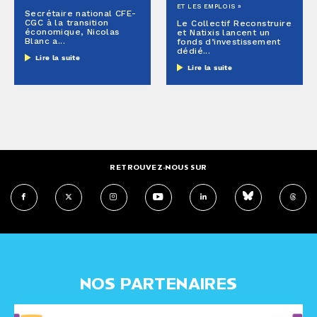
ET LES EMPLOIS »
Secrétaire national CFE-
CGC à la transition
Le Collectif Reconstruire
économique, Nicolas
et Natixis lancent un
Blanc a...
fonds d’investissement
dédié...
Lire la suite
Lire la suite
RETROUVEZ-NOUS SUR
NOS PARTENAIRES