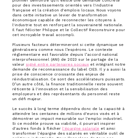
pionnier démontre qu'il existe une demande concrète
pour des investissements orientés vers l'industrie
française et la création d'emplois locaux. Nous voyons
dans cette initiative un levier de transformation
économique capable de reconnecter les citoyens à
l'industrie tout en renforçant la souveraineté nationale.
Il faut féliciter Philippe et le Collectif Reconstruire pour
cet incroyable travail accompli.
Plusieurs facteurs détermineront si cette dynamique se
généralisera comme nous l’espérons. Le contexte
réglementaire est favorable depuis l’accord national
interprofessionnel (ANI) de 2023 sur le partage de la
valeur
signé entre partenaires sociaux
et intégrant notre
demande de reconnaissance du label CIES. Il y a aussi la
prise de conscience croissante des enjeux de
réindustrialisation. Ce sont des accélérateurs puissants.
D’un autre côté, la finance traditionnelle reste souvent
réticente à l'innovation et la sensibilisation des
employeurs et des représentants du personnel reste
un défi majeur.
Le succès à long terme dépendra donc de la capacité à
atteindre les centaines de millions d'euros visés et à
démontrer un impact mesurable sur l'emploi industriel.
Si ce modèle prouve sa viabilité, il pourrait inspirer
d'autres fonds à flécher
l'épargne salariale
et ainsi
transformer l'épargne des salariés en véritable outil de