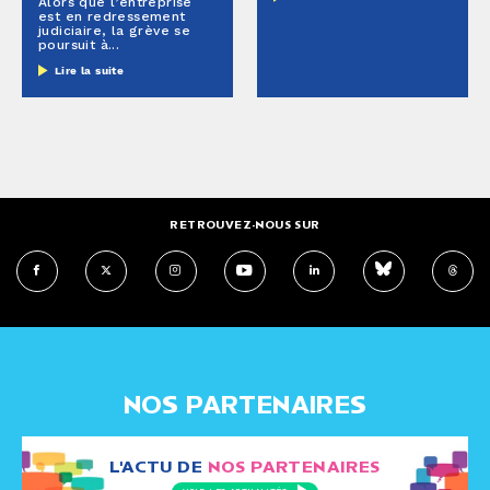
Alors que l’entreprise
est en redressement
judiciaire, la grève se
poursuit à...
Lire la suite
RETROUVEZ-NOUS SUR
NOS PARTENAIRES
L'ACTU DE
NOS PARTENAIRES