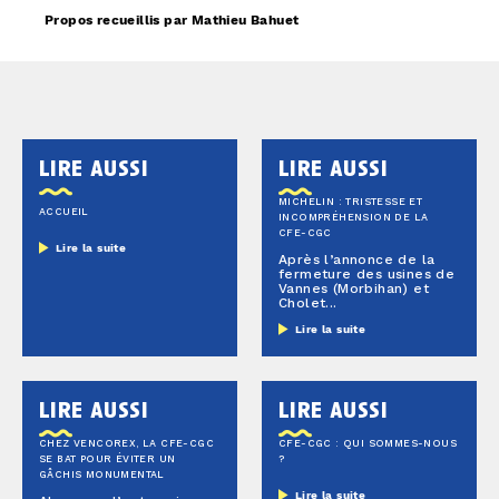
Propos recueillis par Mathieu Bahuet
lire aussi
lire aussi
MICHELIN : TRISTESSE ET
ACCUEIL
INCOMPRÉHENSION DE LA
CFE-CGC
Lire la suite
Après l’annonce de la
fermeture des usines de
Vannes (Morbihan) et
Cholet...
Lire la suite
lire aussi
lire aussi
CHEZ VENCOREX, LA CFE-CGC
CFE-CGC : QUI SOMMES-NOUS
SE BAT POUR ÉVITER UN
?
GÂCHIS MONUMENTAL
Lire la suite