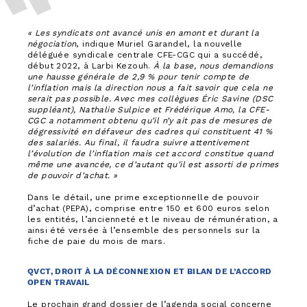
« Les syndicats ont avancé unis en amont et durant la
négociation
, indique Muriel Garandel, la nouvelle
déléguée syndicale centrale CFE-CGC qui a succédé,
début 2022, à Larbi Kezouh.
À la base, nous demandions
une hausse générale de 2,9 % pour tenir compte de
l’inflation mais la direction nous a fait savoir que cela ne
serait pas possible. Avec mes collègues Éric Savine (DSC
suppléant), Nathalie Sulpice et Frédérique Amo, la CFE-
CGC a notamment obtenu qu’il n’y ait pas de mesures de
dégressivité en défaveur des cadres qui constituent 41 %
des salariés. Au final, il faudra suivre attentivement
l’évolution de l’inflation mais cet accord constitue quand
même une avancée, ce d’autant qu’il est assorti de primes
de pouvoir d’achat. »
Dans le détail, une prime exceptionnelle de pouvoir
d’achat (PEPA), comprise entre 150 et 600 euros selon
les entités, l’ancienneté et le niveau de rémunération, a
ainsi été versée à l’ensemble des personnels sur la
fiche de paie du mois de mars.
QVCT, DROIT À LA DÉCONNEXION ET BILAN DE L’ACCORD
OPEN TRAVAIL
Le prochain grand dossier de l’agenda social concerne