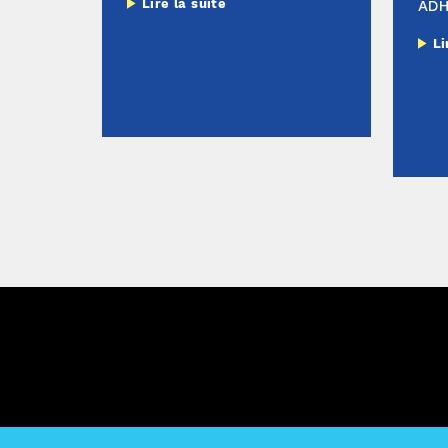
Lire la suite
AD
Li