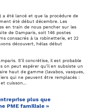
E) a été lancé et que la procédure de
alement été début décembre. Les
s en train de nous pencher sur les
 site de Damparis, soit 146 postes
ms consacrés à la robinetterie, et 22
avons découvert, hélas début
mparis. S’il concrétise, il est probable
is on peut espérer qu’il en subsiste un
taire haut de gamme (lavabos, vasques,
étiers qui ne peuvent être remplacés :
 et cuisson…
ntreprise plus que
e PME familiale »