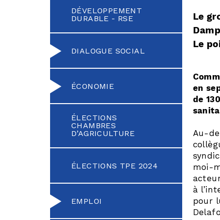
DÉVELOPPEMENT
Le gr
DURABLE - RSE
Dampa
Le po
DIALOGUE SOCIAL
Comme
ÉCONOMIE
en sep
de 130
sanita
ÉLECTIONS
CHAMBRES
Au-del
D’AGRICULTURE
collèg
syndic
ÉLECTIONS TPE 2024
moi-m
acteur
à l’in
pour l
EMPLOI
Delafo