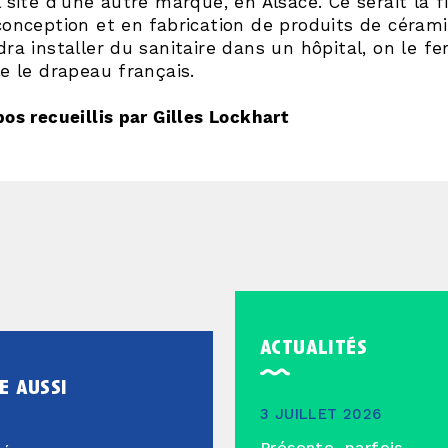
 site d’une autre marque, en Alsace. Ce serait la f
conception et en fabrication de produits de céram
ra installer du sanitaire dans un hôpital, on le fe
e le drapeau français.
os recueillis par Gilles Lockhart
actualités
e aussi
3 JUILLET 2026