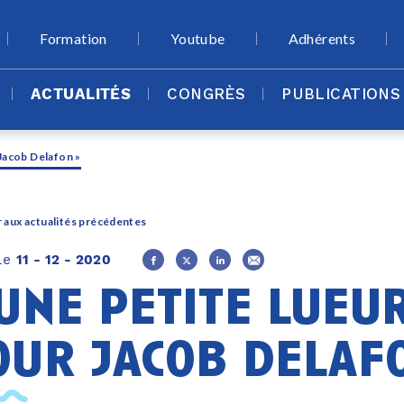
Formation
Youtube
Adhérents
ACTUALITÉS
CONGRÈS
PUBLICATIONS
 Jacob Delafon »
 aux actualités précédentes
 le
11 - 12 - 2020
 une petite lueu
our jacob delaf