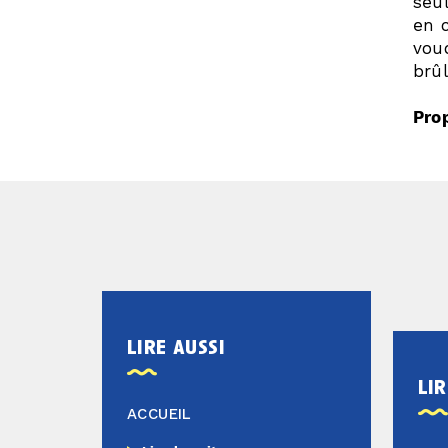
seul
en 
voud
brûl
Prop
lire aussi
lir
ACCUEIL