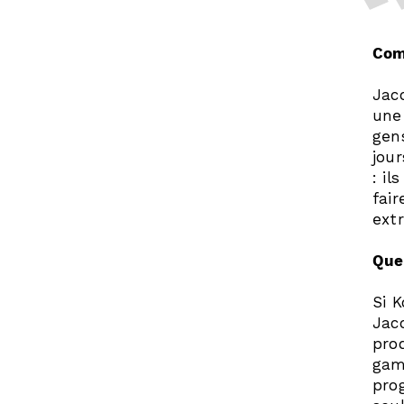
Comm
Jac
une 
gen
jou
: i
fair
extr
Quel
Si 
Jac
pro
gam
pro