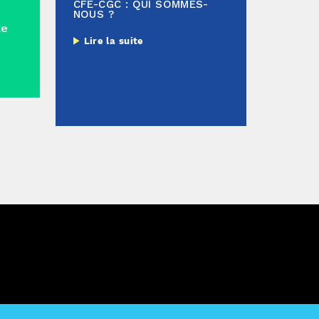
CFE-CGC : QUI SOMMES-
NOUS ?
le
Lire la suite