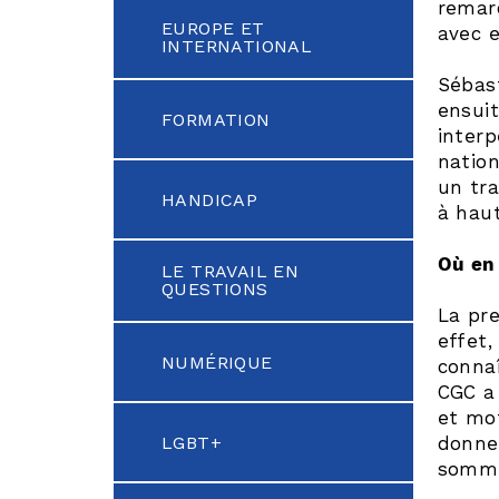
remarq
EUROPE ET
avec e
INTERNATIONAL
Sébas
ensuit
FORMATION
interp
nation
un tra
HANDICAP
à haut
Où en 
LE TRAVAIL EN
QUESTIONS
La pre
effet,
NUMÉRIQUE
connaî
CGC a 
et mot
LGBT+
donner
sommes