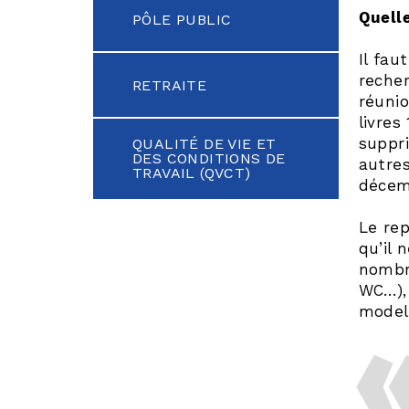
Quelle
PÔLE PUBLIC
Il fau
recher
RETRAITE
réuni
livres
suppri
QUALITÉ DE VIE ET
DES CONDITIONS DE
autres
TRAVAIL (QVCT)
décemb
Le rep
qu’il 
nombr
WC…), 
model