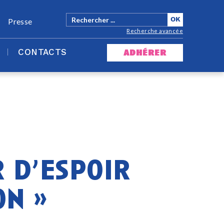
Presse
Recherche avancée
CONTACTS
adhérer
r d’espoir
on »