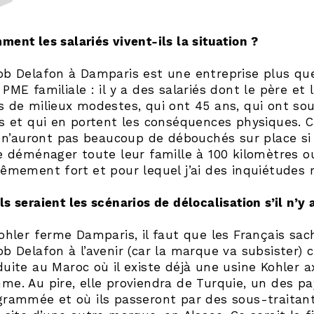
ent les salariés vivent-ils la situation ?
ob Delafon à Damparis est une entreprise plus q
PME familiale : il y a des salariés dont le père et 
s de milieux modestes, qui ont 45 ans, qui ont sou
rs et qui en portent les conséquences physiques. 
ls n’auront pas beaucoup de débouchés sur place si 
e déménager toute leur famille à 100 kilomètres ou
êmement fort et pour lequel j’ai des inquiétudes r
s seraient les scénarios de délocalisation s’il n’y
Kohler ferme Damparis, il faut que les Français sa
ob Delafon à l’avenir (car la marque va subsister) 
duite au Maroc où il existe déjà une usine Kohler 
me. Au pire, elle proviendra de Turquie, un des pay
grammée et où ils passeront par des sous-traitants