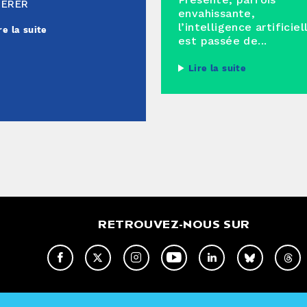
Présente, parfois
HÉRER
envahissante,
l’intelligence artificiel
re la suite
est passée de...
Lire la suite
RETROUVEZ-NOUS SUR