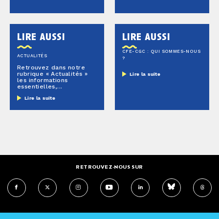
lire aussi
lire aussi
CFE-CGC : QUI SOMMES-NOUS
ACTUALITÉS
?
Retrouvez dans notre
rubrique « Actualités »
Lire la suite
les informations
essentielles,...
Lire la suite
RETROUVEZ-NOUS SUR