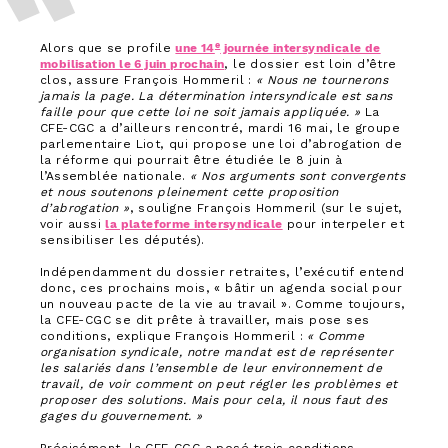
e
Alors que se profile
une 14
journée intersyndicale de
mobilisation le 6 juin prochain
, le dossier est loin d’être
clos, assure François Hommeril :
« Nous ne tournerons
jamais la page. La détermination intersyndicale est sans
faille pour que cette loi ne soit jamais appliquée. »
La
CFE-CGC a d’ailleurs rencontré, mardi 16 mai, le groupe
parlementaire Liot, qui propose une loi d’abrogation de
la réforme qui pourrait être étudiée le 8 juin à
l’Assemblée nationale.
« Nos arguments sont convergents
et nous soutenons pleinement cette proposition
d’abrogation »
, souligne François Hommeril (sur le sujet,
voir aussi
la plateforme intersyndicale
pour interpeler et
sensibiliser les députés).
Indépendamment du dossier retraites, l’exécutif entend
donc, ces prochains mois, « bâtir un agenda social pour
un nouveau pacte de la vie au travail ». Comme toujours,
la CFE-CGC se dit prête à travailler, mais pose ses
conditions, explique François Hommeril :
« Comme
organisation syndicale, notre mandat est de représenter
les salariés dans l’ensemble de leur environnement de
travail, de voir comment on peut régler les problèmes et
proposer des solutions. Mais pour cela, il nous faut des
gages du gouvernement. »