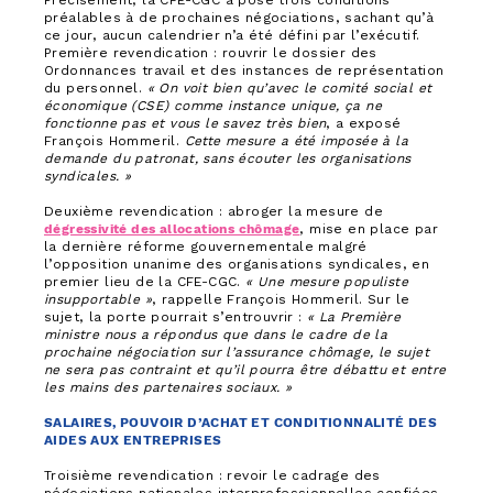
Précisément, la CFE-CGC a posé trois conditions
préalables à de prochaines négociations, sachant qu’à
ce jour, aucun calendrier n’a été défini par l’exécutif.
Première revendication : rouvrir le dossier des
Ordonnances travail et des instances de représentation
du personnel.
« On voit bien qu’avec le comité social et
économique (CSE) comme instance unique, ça ne
fonctionne pas et vous le savez très bien
, a exposé
François Hommeril.
Cette mesure a été imposée à la
demande du patronat, sans écouter les organisations
syndicales. »
Deuxième revendication : abroger la mesure de
dégressivité des allocations chômage
, mise en place par
la dernière réforme gouvernementale malgré
l’opposition unanime des organisations syndicales, en
premier lieu de la CFE-CGC.
« Une mesure populiste
insupportable »
, rappelle François Hommeril. Sur le
sujet, la porte pourrait s’entrouvrir :
« La Première
ministre nous a répondus que dans le cadre de la
prochaine négociation sur l’assurance chômage, le sujet
ne sera pas contraint et qu’il pourra être débattu et entre
les mains des partenaires sociaux. »
SALAIRES, POUVOIR D’ACHAT ET CONDITIONNALITÉ DES
AIDES AUX ENTREPRISES
Troisième revendication : revoir le cadrage des