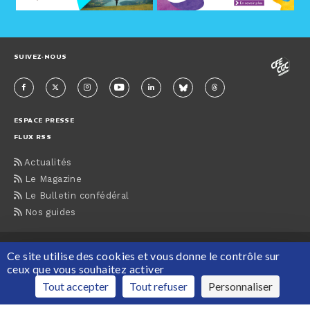
SUIVEZ-NOUS
ESPACE PRESSE
FLUX RSS
Actualités
Le Magazine
Le Bulletin confédéral
Nos guides
ACCUEIL
CONTACTS
MENTIONS LÉGALES
PLAN DU SITE
Ce site utilise des cookies et vous donne le contrôle sur
PROTECTION DES DONNÉES PERSONNELLES
ceux que vous souhaitez activer
Maison de la CFE-CGC, 63 rue du Rocher, 75008 Paris Tél : 01 55 30 12 12
Tout accepter
Tout refuser
Personnaliser