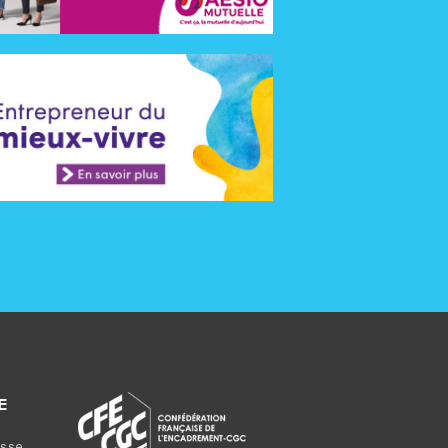
E
sse