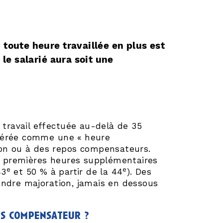
 toute heure travaillée en plus est
e salarié aura soit une
.
 travail effectuée au-delà de 35
idérée comme une « heure
ion ou à des repos compensateurs.
it premières heures supplémentaires
e
e
43
et 50 % à partir de la 44
). Des
indre majoration, jamais en dessous
os compensateur ?