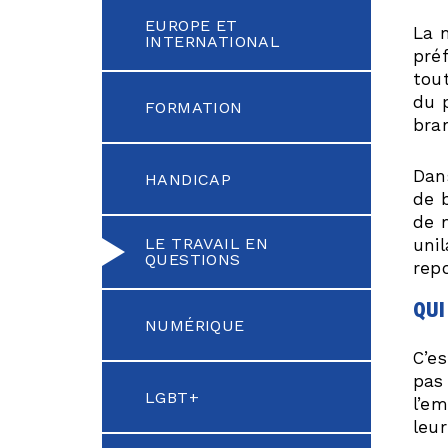
EUROPE ET
La 
INTERNATIONAL
pré
tou
du 
FORMATION
bra
Dan
HANDICAP
de 
de 
LE TRAVAIL EN
uni
QUESTIONS
rep
qui
NUMÉRIQUE
C’es
pas 
LGBT+
l’em
leu