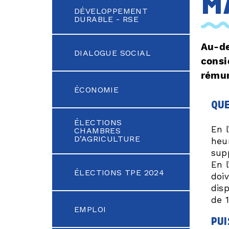
m
DÉVELOPPEMENT
DURABLE - RSE
Au-de
DIALOGUE SOCIAL
consi
rémun
ÉCONOMIE
que
ÉLECTIONS
En 
CHAMBRES
D’AGRICULTURE
heu
sup
En 
ÉLECTIONS TPE 2024
doi
dis
de 
EMPLOI
pui