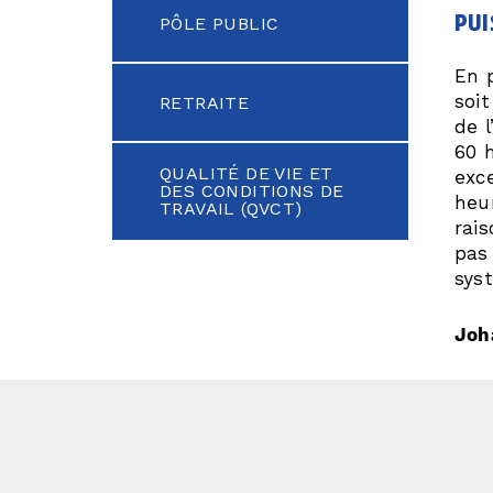
pui
PÔLE PUBLIC
En p
soit
RETRAITE
de l
60 
QUALITÉ DE VIE ET
exce
DES CONDITIONS DE
heu
TRAVAIL (QVCT)
rais
pas
sys
Joh