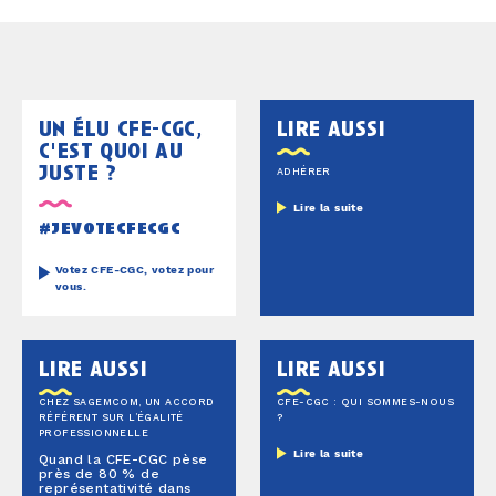
un élu cfe-cgc,
lire aussi
c'est quoi au
juste ?
ADHÉRER
Lire la suite
#jevotecfecgc
Votez CFE-CGC, votez pour
vous.
lire aussi
lire aussi
CHEZ SAGEMCOM, UN ACCORD
CFE-CGC : QUI SOMMES-NOUS
RÉFÉRENT SUR L’ÉGALITÉ
?
PROFESSIONNELLE
Lire la suite
Quand la CFE-CGC pèse
près de 80 % de
représentativité dans