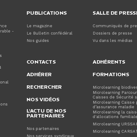
PUBLICATIONS
SALLE DE PRESS
ance
Le magazine
Communiqués de pre
able -
Le Bulletin confédéral
Dossiers de presse
Nos guides
Vu dans les médias
s
CONTACTS
ADHÉRENTS
4
ADHÉRER
FORMATIONS
ional
RECHERCHER
Microlearning biodive
Microlearning Parcou
Caisses de Sécurité s
NOS VIDÉOS
Microlearning Caisse 
ions
d’assurance maladie
L'ACTU DE NOS
Microlearning la caiss
PARTENAIRES
d'allocations familial
Microlearning URSSA
Nos partenaires
Microlearning CARSA
Nos services syndicaux