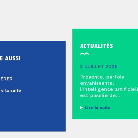
actualités
e aussi
3 JUILLET 2026
Présente, parfois
HÉRER
envahissante,
l’intelligence artificiel
re la suite
est passée de...
Lire la suite