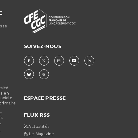
E
sse
SUIVEZ-NOUS
rsité
rs en
ESPACE PRESSE
ociale
primaire
e
FLUX RSS
es
F
Actualités
T
Le Magazine