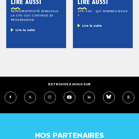
lire aussi
lire aussi
REPRÉSENTATIVITÉ SYNDICALE :
CFE-CGC : QUI SOMMES-NOUS
LA CFE-CGC CONTINUE SA
?
PROGRESSION
Lire la suite
Lire la suite
RETROUVEZ-NOUS SUR
NOS PARTENAIRES