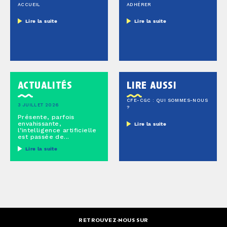
ACCUEIL
ADHÉRER
Lire la suite
Lire la suite
actualités
lire aussi
CFE-CGC : QUI SOMMES-NOUS
3 JUILLET 2026
?
Présente, parfois
envahissante,
Lire la suite
l’intelligence artificielle
est passée de...
Lire la suite
RETROUVEZ-NOUS SUR