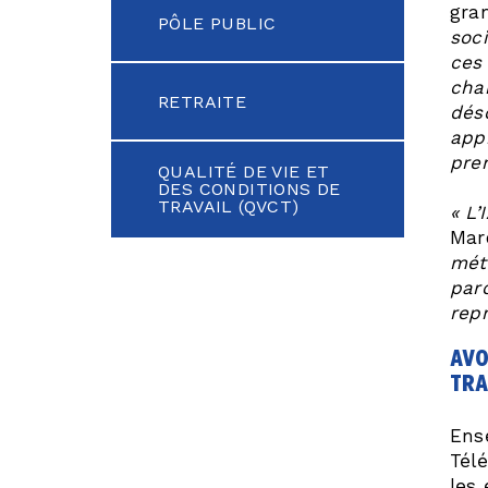
gran
PÔLE PUBLIC
soc
ces 
cha
RETRAITE
déso
app
pre
QUALITÉ DE VIE ET
DES CONDITIONS DE
TRAVAIL (QVCT)
« L’
Mar
mét
par
rep
avo
tra
Ens
Télé
les 