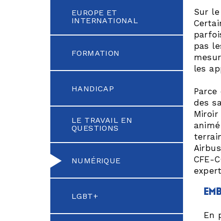
Sur le
EUROPE ET
INTERNATIONAL
Certai
parfoi
pas le
FORMATION
mesure
les ap
HANDICAP
Parce 
des sa
Miroir
LE TRAVAIL EN
animé 
QUESTIONS
terra
Airbus
CFE-C
NUMÉRIQUE
expert
emb
LGBT+
En 