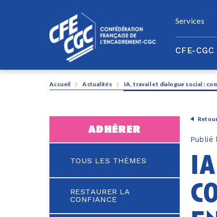
Panneau de gestion des cookies
Services
CFE-CGC
Accueil
Actualités
IA, travail et dialogue social : 
Retour
adhérer
Publié
ia
TOUS LES THÈMES
c
RESTAURER LA
CONFIANCE