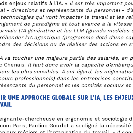
ds enjeux relatifs à l’IA. «
Il est très important po
ial - directions et représentants du personnel - d
technologies qui vont impacter le travail et les rel
ngement de paradigme et tout avance à la vitesse 
rmais l’IA générative et les LLM (grands modèles de
réhender l’IA agentique (programme doté d’une cap
ndre des décisions ou de réaliser des actions en s
IA va toucher une majeure partie des salariés, en p
c Chenais.
Il faut donc avoir la capacité d’embarque
iers les plus sensibles. À cet égard, les négociati
cours professionnels) dans les entreprises consti
résentants du personnel et les comités sociaux et
ir une approche globale sur l’ia, les enjeu
vail
eignante-chercheuse en ergonomie et sociologie d
com Paris, Pauline Gourlet a souligné la nécessité 
enjeux métiers et l’organisation du travail.
« Il con