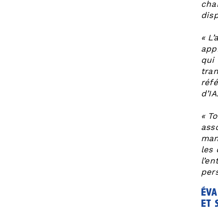
cha
disp
« L’
app
qui
tra
réfé
d’IA
« To
ass
man
les
l’en
per
éva
et 