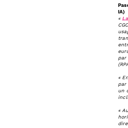
Pas
IA)
«
La
CGC)
usag
tra
entr
euro
par
(RP
« E
par 
un d
incl
« Au
hori
dir