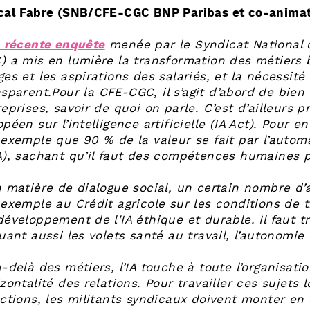
cal Fabre (SNB/CFE-CGC BNP Paribas et co-anima
 récente enquête
menée par le Syndicat National 
 a mis en lumière la transformation des métiers ba
es et les aspirations des salariés, et la nécessité
nsparent.
Pour la CFE-CGC, il s’agit d’abord de bien
eprises, savoir de quoi on parle. C’est d’ailleurs
péen sur l’intelligence artificielle (IA Act). Pour e
 exemple que 90 % de la valeur se fait par l’autom
A), sachant qu’il faut des compétences humaines po
n matière de dialogue social, un certain nombre d’
exemple au Crédit agricole sur les conditions de tr
éveloppement de l'IA éthique et durable. Il faut tra
uant aussi les volets santé au travail, l’autonomie 
-delà des métiers, l’IA touche à toute l’organisat
zontalité des relations. Pour travailler ces sujets 
ections, les militants syndicaux doivent monter en