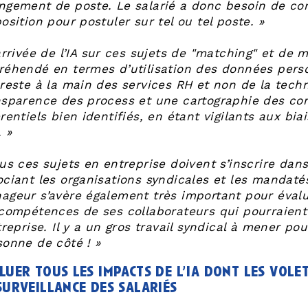
ngement de poste. Le salarié a donc besoin de com
osition pour postuler sur tel ou tel poste. »
arrivée de l’IA sur ces sujets de "matching" et de 
réhendé en termes d’utilisation des données perso
 reste à la main des services RH et non de la tech
nsparence des process et une cartographie des co
rentiels bien identifiés, en étant vigilants aux bi
. »
us ces sujets en entreprise doivent s’inscrire dans
ociant les organisations syndicales et les mandatés
ageur s’avère également très important pour évalue
 compétences de ses collaborateurs qui pourraient 
treprise. Il y a un gros travail syndical à mener pou
sonne de côté ! »
luer tous les impacts de l’ia dont les vole
surveillance des salariés