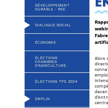
e
DÉVELOPPEMENT
DURABLE - RSE
Rappo
DIALOGUE SOCIAL
webin
Fabre
artifi
ÉCONOMIE
ÉLECTIONS
Alors 
CHAMBRES
direct
D’AGRICULTURE
connai
emploi
intens
ÉLECTIONS TPE 2024
compé
davan
d’entr
EMPLOI
centra