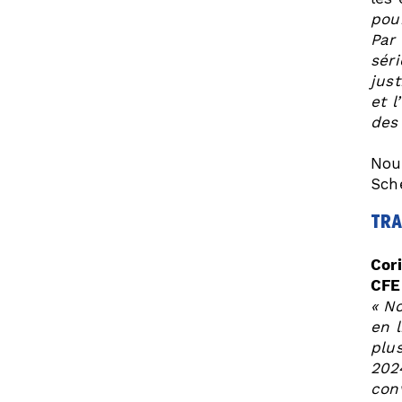
pou
Par
sér
just
et 
des
Nou
Sch
tra
Cor
CFE
« No
en l
plu
2024
con