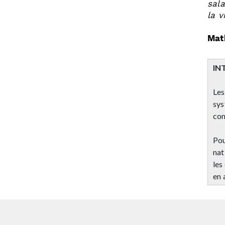
sal
la v
Mat
IN
Les
sys
com
Pou
nat
les
en 