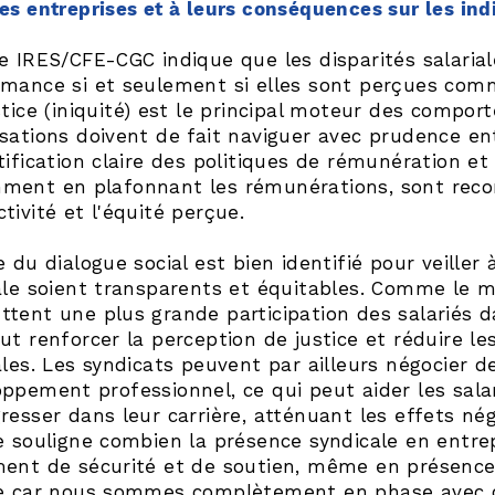
es entreprises et à leurs conséquences sur les indi
e IRES/CFE-CGC indique que les disparités salarial
rmance si et seulement si elles sont perçues comm
stice (iniquité) est le principal moteur des compo
sations doivent de fait naviguer avec prudence ent
tification claire des politiques de rémunération et 
ment en plafonnant les rémunérations, sont rec
tivité et l'équité perçue.
e du dialogue social est bien identifié pour veiller
ale soient transparents et équitables. Comme le me
tent une plus grande participation des salariés da
ut renforcer la perception de justice et réduire le
ales. Les syndicats peuvent par ailleurs négocier 
ppement professionnel, ce qui peut aider les sala
resser dans leur carrière, atténuant les effets néga
e souligne combien la présence syndicale en entrep
ent de sécurité et de soutien, même en présence d
de car nous sommes complètement en phase avec c