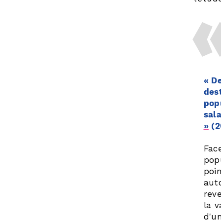
« D
des
pop
sal
»
(2
Face
pop
poi
aut
reve
la v
d'un