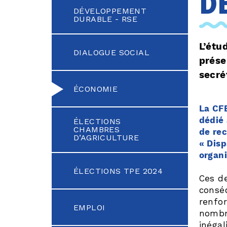
d
DÉVELOPPEMENT
DURABLE - RSE
L’étu
DIALOGUE SOCIAL
prése
secré
ÉCONOMIE
La C
dédié 
ÉLECTIONS
CHAMBRES
de rec
D’AGRICULTURE
« Disp
organi
ÉLECTIONS TPE 2024
Ces de
conséq
renfor
EMPLOI
nombr
inégal