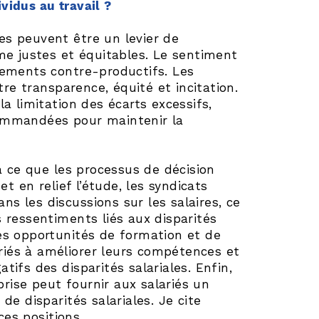
vidus au travail ?
es peuvent être un levier de
e justes et équitables. Le sentiment
rtements contre-productifs. Les
re transparence, équité et incitation.
la limitation des écarts excessifs,
ommandées pour maintenir la
 à ce que les processus de décision
t en relief l’étude, les syndicats
ns les discussions sur les salaires, ce
s ressentiments liés aux disparités
des opportunités de formation et de
riés à améliorer leurs compétences et
tifs des disparités salariales. Enfin,
rise peut fournir aux salariés un
e disparités salariales. Je cite
es positions.