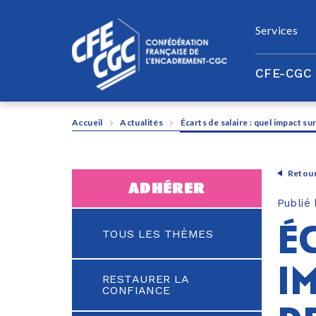
Panneau de gestion des cookies
Services
CFE-CGC
Accueil
Actualités
Écarts de salaire : quel impact s
Retour
adhérer
Publié
éc
TOUS LES THÈMES
i
RESTAURER LA
CONFIANCE