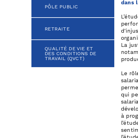
dans l
PÔLE PUBLIC
L’étud
perfo
RETRAITE
d'inju
organi
La jus
QUALITÉ DE VIE ET
notam
DES CONDITIONS DE
TRAVAIL (QVCT)
produc
Le rôl
salari
permet
qui pe
salari
dévelo
à prog
l’étud
sentim
l’étu