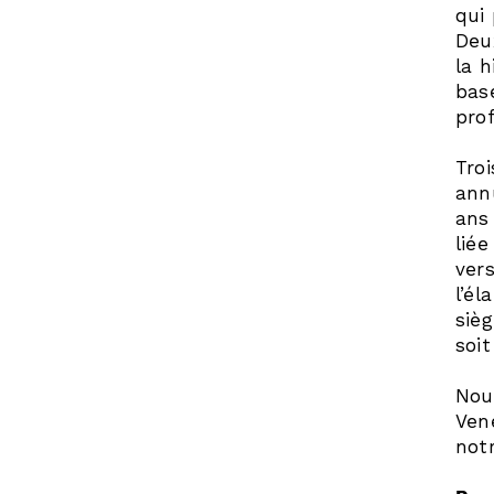
qui 
Deu
la 
bas
pro
Tro
annu
ans
liée
ver
l’él
siè
soi
Nou
Ven
not