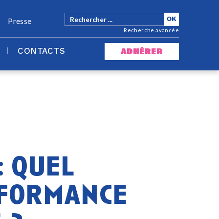
Presse
Recherche avancée
CONTACTS
adhérer
: quel
rformance