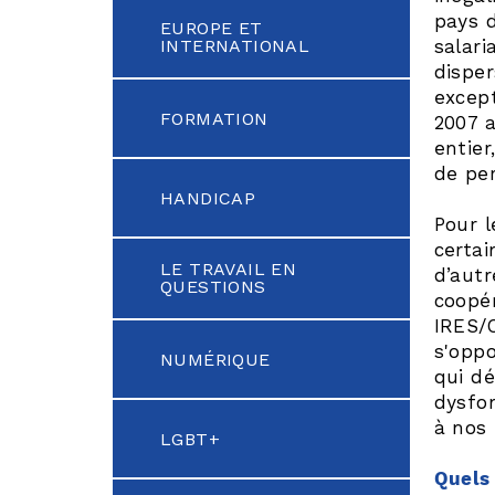
pays d
EUROPE ET
INTERNATIONAL
salari
disper
except
FORMATION
2007 a
entier
de pe
HANDICAP
Pour l
certai
LE TRAVAIL EN
d’autr
QUESTIONS
coopér
IRES/
s'oppo
NUMÉRIQUE
qui dé
dysfon
à nos 
LGBT+
Quels 