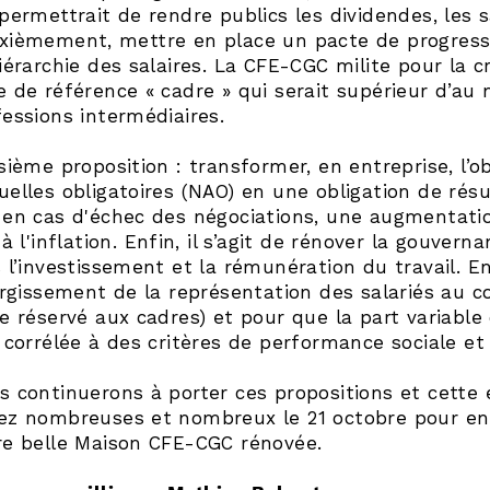
permettrait de rendre publics les dividendes, les s
xièmement, mettre en place un pacte de progressi
hiérarchie des salaires. La CFE-CGC milite pour la 
e de référence « cadre » qui serait supérieur d’au
fessions intermédiaires.
isième proposition : transformer, en entreprise, l’
elles obligatoires (NAO) en une obligation de résul
 en cas d'échec des négociations, une augmentatio
 à l'inflation. Enfin, il s’agit de rénover la gouver
s l’investissement et la rémunération du travail. E
argissement de la représentation des salariés au c
ge réservé aux cadres) et pour que la part variable
t corrélée à des critères de performance sociale 
s continuerons à porter ces propositions et cette 
ez nombreuses et nombreux le 21 octobre pour en 
re belle Maison CFE-CGC rénovée.