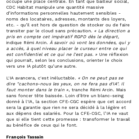
occupe une place centrale. En tant que bailleur social,
CDC Habitat manipule une quantité massive
d’informations personnelles hautement sensibles -
noms des locataires, adresses, montants des loyers,
etc. - qu’il est hors de question de stocker ou de faire
transiter par le cloud sans précaution.
« La direction a
pris en compte cet impératif RGPD dès le départ
,
indique Rémi Arcin.
À savoir
où vont les données, qui y
a accès, à quel niveau placer le curseur entre ce qui
est confidentiel et ce qui ne l'est pas. »
Une réflexion
qui pourrait, selon les conclusions, orienter le choix
vers une IA plutôt qu’une autre.
L'IA avancera, c'est inéluctable
. « On ne peut pas se
dire "cachons-nous les yeux, on ne fera pas d'IA". Il
faut monter dans le train »
, tranche Rémi Arcin. Mais
sans foncer tête baissée. Loin d’être un blanc-seing
donné à l'IA, la section CFE-CGC espère que cet accord
sera la garantie que rien ne sera décidé à la légère et
aux dépens des salariés. Pour la CFE-CGC, l’IA ne vaut
que si elle tient cette promesse : transformer le travail
au bénéfice de ceux qui le font
.
François Tassain