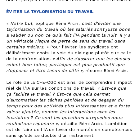
donne jusqu'à fin 2027 pour mener à bien ses missions.
ÉVITER LA TAYLORISATION DU TRAVAIL
« Notre but
, explique Rémi Arcin,
c'est d'éviter une
taylorisation du travail où les salariés sont juste bons
à valider ou non ce qu'a fait l'IA pendant la nuit. Il y a
un véritable risque de perte de sens du travail dans
certains métiers. »
Pour l’éviter, les syndicats ont
délibérément choisi la voie du dialogue plutôt que celle
de la confrontation.
« Afin de s'assurer que les choses
soient bien faites, participer est plus productif que
s'opposer et être tenus de côté »,
résume Rémi Arcin.
Le rôle de la CFE-CGC est ainsi de comprendre l’impact
réel de l’IA sur les conditions de travail.
« Est-ce que
ça facilite le travail ? Est-ce que cela permet
d'automatiser les tâches pénibles et de dégager du
temps pour des activités plus intéressantes et à forte
valeur ajoutée, comme les interactions avec les
locataires ? Ce sont les questions auxquelles nous
souhaitons répondre »,
détaille Rémi Arcin
.
L'ambition
est de faire de l'IA un levier de montée en compétences
sans qu’elle se double d’un instrument