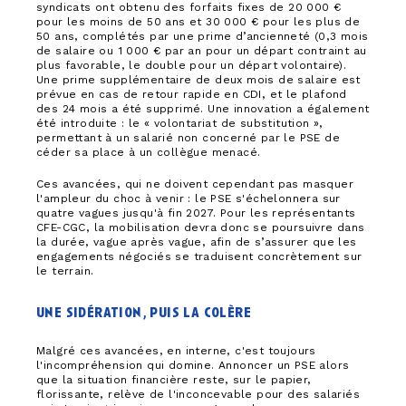
syndicats ont obtenu des forfaits fixes de 20 000 €
pour les moins de 50 ans et 30 000 € pour les plus de
50 ans, complétés par une prime d’ancienneté (0,3 mois
de salaire ou 1 000 € par an pour un départ contraint au
plus favorable, le double pour un départ volontaire).
Une prime supplémentaire de deux mois de salaire est
prévue en cas de retour rapide en CDI, et le plafond
des 24 mois a été supprimé. Une innovation a également
été introduite : le « volontariat de substitution »,
permettant à un salarié non concerné par le PSE de
céder sa place à un collègue menacé.
Ces avancées, qui ne doivent cependant pas masquer
l'ampleur du choc à venir : le PSE s'échelonnera sur
quatre vagues jusqu'à fin 2027. Pour les représentants
CFE-CGC, la mobilisation devra donc se poursuivre dans
la durée, vague après vague, afin de s’assurer que les
engagements négociés se traduisent concrètement sur
le terrain.
une sidération, puis la colè
re
Malgré ces avancées, en interne, c'est toujours
l'incompréhension qui domine. Annoncer un PSE alors
que la situation financière reste, sur le papier,
florissante, relève de l'inconcevable pour des salariés