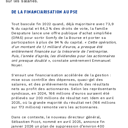
sur les salariés.
de la financiarisation au pse
Tout bascule fin 2022 quand, déjà majoritaire avec 73,9
% du capital et 84,2 % des droits de vote, la famille
Despature lance une offre publique d'achat simplifiée
(OPAS) pour sortir Somfy de la Bourse et porter sa
participation à plus de 94 % du capital.
« Cette opération,
d'un montant de 1,1 milliard d'euros, a presque été
entièrement financée sur la trésorerie de l'entreprise.
Puis, l’année d’après, les dividendes pour les actionnaires
ont presque doublé »
, constate amèrement Emmanuel
Noyer.
S'ensuit une financiarisation accélérée de la gestion :
mise sous contrôle des dépenses, quasi-gel des
salaires, et des prélèvements massifs des résultats
nets au profit des actionnaires. Selon les représentants
syndicaux, en 2024, 166 millions d'euros auraient été
prélevés sur 200 millions de résultat net. Idem en avril
2025, où la grande majorité du résultat net (166 millions
sur 173 millions) remonte vers les actionnaires.
Dans ce contexte, le nouveau directeur général,
Sébastien Picot, nommé en avril 2025, annonce fin
janvier 2026 un plan de suppression d’environ 400