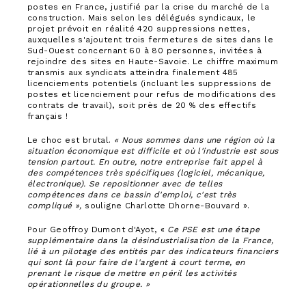
postes en France, justifié par la crise du marché de la
construction. Mais selon les délégués syndicaux, le
projet prévoit en réalité 420 suppressions nettes,
auxquelles s'ajoutent trois fermetures de sites dans le
Sud-Ouest concernant 60 à 80 personnes, invitées à
rejoindre des sites en Haute-Savoie. Le chiffre maximum
transmis aux syndicats atteindra finalement 485
licenciements potentiels (incluant les suppressions de
postes et licenciement pour refus de modifications des
contrats de travail), soit près de 20 % des effectifs
français !
Le choc est brutal.
« Nous sommes dans une région où la
situation économique est difficile et où l'industrie est sous
tension partout. En outre, notre entreprise fait appel à
des compétences très spécifiques (logiciel, mécanique,
électronique). Se repositionner avec de telles
compétences dans ce bassin d'emploi, c'est très
compliqué »,
souligne Charlotte Dhorne-Bouvard ».
Pour Geoffroy Dumont d'Ayot, «
Ce PSE est une étape
supplémentaire dans la désindustrialisation de la France,
lié à un pilotage des entités par des indicateurs financiers
qui sont là pour faire de l'argent à court terme,
en
prenant le risque de mettre en péril les activités
opérationnelles du groupe. »