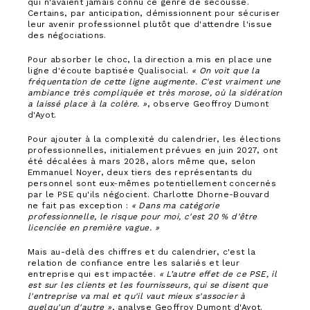
qui n'avaient jamais connu ce genre de secousse.
Certains, par anticipation, démissionnent pour sécuriser
leur avenir professionnel plutôt que d'attendre l'issue
des négociations.
Pour absorber le choc, la direction a mis en place une
ligne d'écoute baptisée Qualisocial.
« On voit que la
fréquentation de cette ligne augmente. C'est vraiment une
ambiance très compliquée et très morose, où la sidération
a laissé place à la colère. »
, observe Geoffroy Dumont
d'Ayot.
Pour ajouter à la complexité du calendrier, les élections
professionnelles, initialement prévues en juin 2027, ont
été décalées à mars 2028, alors même que, selon
Emmanuel Noyer, deux tiers des représentants du
personnel sont eux-mêmes potentiellement concernés
par le PSE qu'ils négocient. Charlotte Dhorne-Bouvard
ne fait pas exception :
« Dans ma catégorie
professionnelle, le risque pour moi, c'est 20 % d'être
licenciée en première vague. »
Mais au-delà des chiffres et du calendrier, c'est la
relation de confiance entre les salariés et leur
entreprise qui est impactée.
« L’autre effet de ce PSE, il
est sur les clients et les fournisseurs, qui se disent que
l'entreprise va mal et qu'il vaut mieux s'associer à
quelqu'un d'autre »
, analyse Geoffroy Dumont d'Ayot.