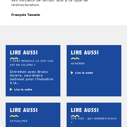
ses militants de terrain face à ce type de
restructuration.
François Tassain
lire aussi
lire aussi
« CHEZ RENAULT, LA CFE-CGC
ADHÉRER
EST EN COLÈRE »
Entretien avec Bruno
Lire la suite
Aziere, secrétaire
national pour l’Industrie
à la...
Lire la suite
lire aussi
lire aussi
CFE-CGC : QUI SOMMES-NOUS
ACTUALITÉS
?