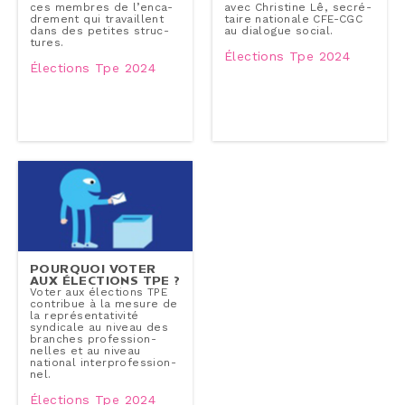
ces membres de l’en­ca­
avec Christine Lê, se­cré­
dre­ment qui tra­vaillent
taire nationale CFE-CGC
dans des petites struc­
au dialogue social.
tures.
Élections Tpe 2024
Élections Tpe 2024
POURQUOI VOTER
AUX ÉLECTIONS TPE ?
Voter aux élections TPE
contribue à la mesure de
la re­pré­sen­ta­ti­vi­té
syndicale au niveau des
branches pro­fes­sion­
nelles et au niveau
national in­ter­pro­fes­sion­
nel.
Élections Tpe 2024