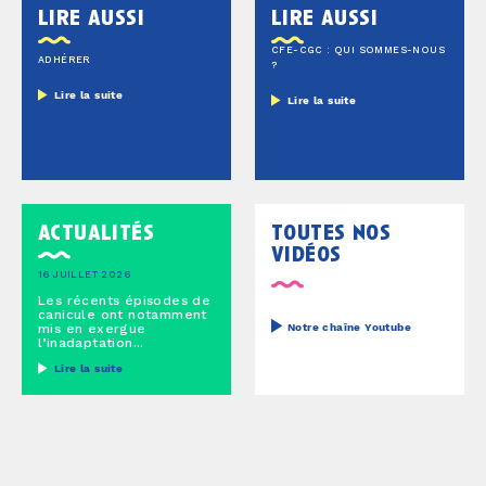
lire aussi
lire aussi
CFE-CGC : QUI SOMMES-NOUS
ADHÉRER
?
Lire la suite
Lire la suite
actualités
toutes nos
vidéos
16 JUILLET 2026
Les récents épisodes de
canicule ont notamment
mis en exergue
Notre chaîne Youtube
l’inadaptation...
Lire la suite