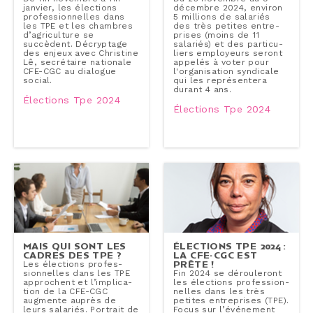
janvier, les élections
décembre 2024, environ
pro­fes­sion­nelles dans
5 millions de salariés
les TPE et les chambres
des très petites en­tre­
d’agri­cul­ture se
prises (moins de 11
succèdent. Dé­cryp­tage
salariés) et des par­ti­cu­
des enjeux avec Christine
liers em­ployeurs seront
Lê, se­cré­taire nationale
appelés à voter pour
CFE-CGC au dialogue
l'or­ga­ni­sa­tion syndicale
social.
qui les re­pré­sen­te­ra
durant 4 ans.
Élections Tpe 2024
Élections Tpe 2024
MAIS QUI SONT LES
ÉLECTIONS TPE 2024 :
CADRES DES TPE ?
LA CFE-CGC EST
PRÊTE !
Les élections pro­fes­
sion­nelles dans les TPE
Fin 2024 se dé­rou­le­ront
ap­prochent et l’im­pli­ca­
les élections pro­fes­sion­
tion de la CFE-CGC
nelles dans les très
augmente auprès de
petites en­tre­prises (TPE).
leurs salariés. Portrait de
Focus sur l’événement