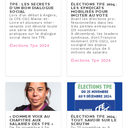
TPE : LES SECRETS
ÉLECTIONS TPE 2024 :
D’UN BON DIALOGUE
LES SYNDICATS
SOCIAL
MOBILISÉS POUR
INCITER AU VOTE
Lors d’un débat à Angers,
la CFE-CGC Maine-​et-
Avant les élections pro­
Loire et plusieurs in­ter­
fes­sion­nelles dans les
ve­nants ont dévoilé toute
très petites en­tre­prises
une série de bonnes
(25 novembre-
pratiques sur le dialogue
9 décembre), les leaders
social dans les TPE.
syndicaux, dont François
Hommeril (CFE-CGC), ont
souligné les enjeux
Élections Tpe 2024
concer­nant plus de 5
millions de salariés.
Élections Tpe 2024
« DONNER VOIX AU
ÉLECTIONS TPE 2024 :
CHAPITRE AUX
TOUT SAVOIR SUR LE
SALARIÉS DES TPE »
SCRUTIN
De fin novembre à fin
Du 25 novembre au 9